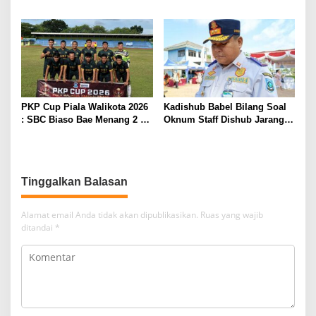
SBC Biaso Bae FC
PKP Cup Piala Walikota 2026
Kadishub Babel Bilang Soal
: SBC Biaso Bae Menang 2 –
Oknum Staff Dishub Jarang
0
Ngantor
Tinggalkan Balasan
Alamat email Anda tidak akan dipublikasikan.
Ruas yang wajib
ditandai
*