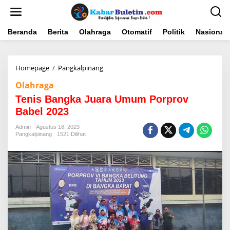
L
e
w
a
Beranda
Berita
Olahraga
Otomatif
Politik
Nasional
t
i
k
Homepage
/
Pangkalpinang
T
e
e
k
Olahraga
n
o
i
n
Tenis Bangka Juara Umum Porprov
s
t
Babel 2023
B
e
a
n
Admin
Agustus 18, 2023
n
Pangkalpinang
1521 Dilihat
g
k
a
J
u
a
r
a
U
m