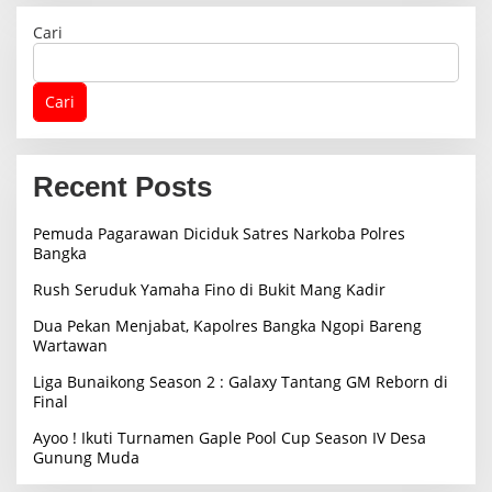
Cari
Cari
Recent Posts
Pemuda Pagarawan Diciduk Satres Narkoba Polres
Bangka
Rush Seruduk Yamaha Fino di Bukit Mang Kadir
Dua Pekan Menjabat, Kapolres Bangka Ngopi Bareng
Wartawan
Liga Bunaikong Season 2 : Galaxy Tantang GM Reborn di
Final
Ayoo ! Ikuti Turnamen Gaple Pool Cup Season IV Desa
Gunung Muda