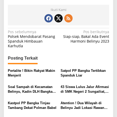
Ikuti Kami
N
Pos sebelumnya
Pos berikutnya
Polsek Mendobarat Pasang
Siap-siap, Bakal Ada Event
a
Spanduk Himbauan
Harmoni Belinyu 2023
Karhutla
v
i
Posting Terkait
g
a
Pertalite ! Bikin Rakyat Makin
Satpol PP Bangka Tertibkan
s
Menjerit
Spanduk Liar
i
Soal Sampah di Kecamatan
43 Siswa Lulus Jalur Afirmasi
p
Belinyu, Kadin DLH Bangka :
di SMK Negeri 2 Sungailiat, H
Kami Rapat Dulu
Tego : Tanggal 19 Reguler
o
Kastpol PP Bangka Tinjau
Atention ! Dua Wilayah di
s
Tambang Dekat Polman Babel
Belinyu Jadi Lokasi Rawan
Malaria