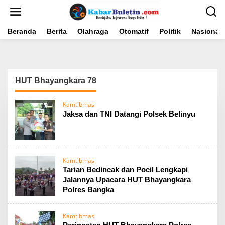
L
e
w
a
Beranda
Berita
Olahraga
Otomatif
Politik
Nasional
t
i
k
e
k
HUT Bhayangkara 78
o
n
t
Kamtibmas
e
Jaksa dan TNI Datangi Polsek Belinyu
n
Kamtibmas
Tarian Bedincak dan Pocil Lengkapi
Jalannya Upacara HUT Bhayangkara
Polres Bangka
Kamtibmas