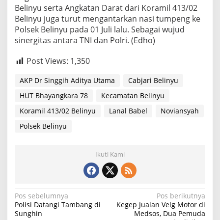
Belinyu serta Angkatan Darat dari Koramil 413/02
Belinyu juga turut mengantarkan nasi tumpeng ke
Polsek Belinyu pada 01 Juli lalu. Sebagai wujud
sinergitas antara TNI dan Polri. (Edho)
Post Views:
1,350
AKP Dr Singgih Aditya Utama
Cabjari Belinyu
HUT Bhayangkara 78
Kecamatan Belinyu
Koramil 413/02 Belinyu
Lanal Babel
Noviansyah
Polsek Belinyu
Ikuti Kami
N
Pos sebelumnya
Pos berikutnya
Polisi Datangi Tambang di
Kegep Jualan Velg Motor di
a
Sunghin
Medsos, Dua Pemuda