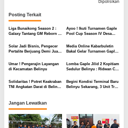
Dipolisikan
v
i
Posting Terkait
g
a
Liga Bunaikong Season 2 :
Ayoo ! Ikuti Turnamen Gaple
s
Galaxy Tantang GM Reborn di
Pool Cup Season IV Desa
Final
Gunung Muda
i
Solar Jadi Bisnis, Pengecer
Media Online Kabarbuletin
p
Pertalite Berjuang Demi Jual
Bakal Gelar Turnamen Gaple
Eceran. Yang Salah Siapa?
Biaso Bae Cup, Ada Bonus
o
BBM Jadi Picu Antrean
Sampai Peringkat 8 Besar
Umar ! Pengerajin Layangan
Lomba Gaple Jilid 2 Kopitiam
s
Panjang
Lho !
di Kecamatan Belinyu
Sedulur Belinyu : Ridwan Cs
Juara
Solidaritas ! Potret Keakraban
​Begini Kondisi Terminal Baru
TNI Angkatan Darat di Belinyu
Belinyu Sekarang, 3 Unit Truk
Dengan Polsek Belinyu dan
Sampah Dikerahkan
Riausilip
Jangan Lewatkan