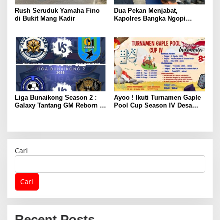
Rush Seruduk Yamaha Fino
Dua Pekan Menjabat,
di Bukit Mang Kadir
Kapolres Bangka Ngopi
Bareng Wartawan
Liga Bunaikong Season 2 :
Ayoo ! Ikuti Turnamen Gaple
Galaxy Tantang GM Reborn di
Pool Cup Season IV Desa
Final
Gunung Muda
Cari
Cari
Recent Posts