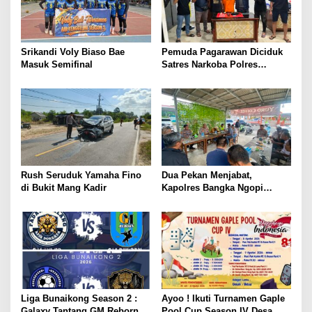
Srikandi Voly Biaso Bae
Pemuda Pagarawan Diciduk
Masuk Semifinal
Satres Narkoba Polres
Bangka
Rush Seruduk Yamaha Fino
Dua Pekan Menjabat,
di Bukit Mang Kadir
Kapolres Bangka Ngopi
Bareng Wartawan
Liga Bunaikong Season 2 :
Ayoo ! Ikuti Turnamen Gaple
Galaxy Tantang GM Reborn di
Pool Cup Season IV Desa