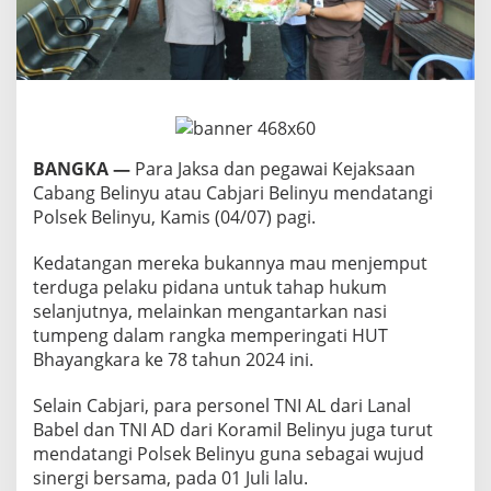
P
o
l
s
e
k
B
e
l
BANGKA —
Para Jaksa dan pegawai Kejaksaan
i
Cabang Belinyu atau Cabjari Belinyu mendatangi
n
Polsek Belinyu, Kamis (04/07) pagi.
y
u
Kedatangan mereka bukannya mau menjemput
terduga pelaku pidana untuk tahap hukum
selanjutnya, melainkan mengantarkan nasi
tumpeng dalam rangka memperingati HUT
Bhayangkara ke 78 tahun 2024 ini.
Selain Cabjari, para personel TNI AL dari Lanal
Babel dan TNI AD dari Koramil Belinyu juga turut
mendatangi Polsek Belinyu guna sebagai wujud
sinergi bersama, pada 01 Juli lalu.