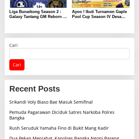
Liga Bunaikong Season 2 :
Ayoo ! Ikuti Turnamen Gaple
Galaxy Tantang GM Reborn di
Pool Cup Season IV Desa
Final
Gunung Muda
Cari
Cari
Recent Posts
Srikandi Voly Biaso Bae Masuk Semifinal
Pemuda Pagarawan Diciduk Satres Narkoba Polres
Bangka
Rush Seruduk Yamaha Fino di Bukit Mang Kadir
Dua Pekan Menjabat, Kapolres Bangka Ngopi Bareng