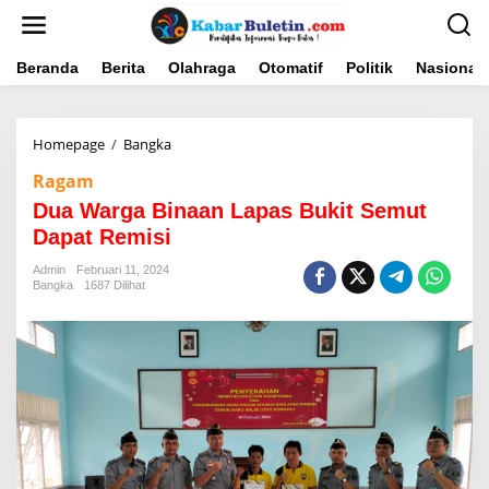
L
e
w
a
Beranda
Berita
Olahraga
Otomatif
Politik
Nasional
t
i
k
Homepage
/
Bangka
D
e
u
k
Ragam
a
o
W
n
Dua Warga Binaan Lapas Bukit Semut
a
t
Dapat Remisi
r
e
g
n
Admin
Februari 11, 2024
a
Bangka
1687 Dilihat
B
i
n
a
a
n
L
a
p
a