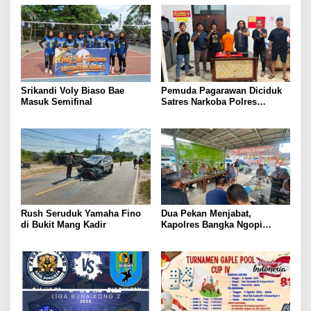
Srikandi Voly Biaso Bae
Pemuda Pagarawan Diciduk
Masuk Semifinal
Satres Narkoba Polres
Bangka
Rush Seruduk Yamaha Fino
Dua Pekan Menjabat,
di Bukit Mang Kadir
Kapolres Bangka Ngopi
Bareng Wartawan