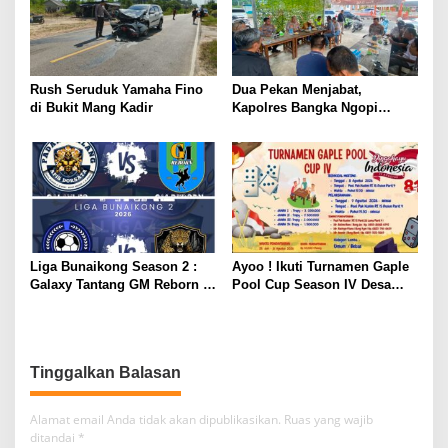
Rush Seruduk Yamaha Fino
Dua Pekan Menjabat,
di Bukit Mang Kadir
Kapolres Bangka Ngopi
Bareng Wartawan
Liga Bunaikong Season 2 :
Ayoo ! Ikuti Turnamen Gaple
Galaxy Tantang GM Reborn di
Pool Cup Season IV Desa
Final
Gunung Muda
Tinggalkan Balasan
Alamat email Anda tidak akan dipublikasikan.
Ruas yang wajib
ditandai
*