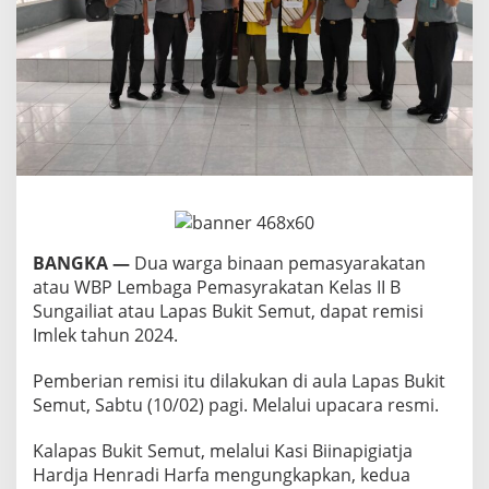
s
B
u
k
i
t
S
e
m
u
t
D
a
BANGKA —
Dua warga binaan pemasyarakatan
p
a
atau WBP Lembaga Pemasyrakatan Kelas II B
t
Sungailiat atau Lapas Bukit Semut, dapat remisi
R
Imlek tahun 2024.
e
m
Pemberian remisi itu dilakukan di aula Lapas Bukit
i
s
Semut, Sabtu (10/02) pagi. Melalui upacara resmi.
i
Kalapas Bukit Semut, melalui Kasi Biinapigiatja
Hardja Henradi Harfa mengungkapkan, kedua