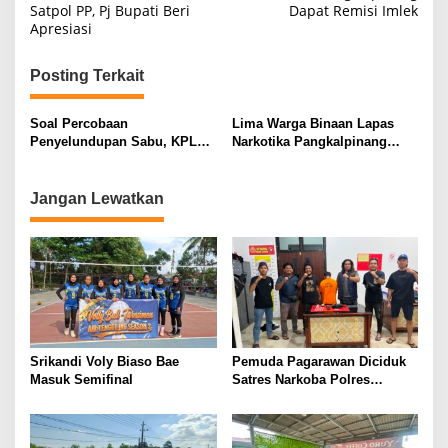
Satpol PP, Pj Bupati Beri
Dapat Remisi Imlek
v
Apresiasi
i
g
Posting Terkait
a
s
Soal Percobaan
Lima Warga Binaan Lapas
Penyelundupan Sabu, KPLP
Narkotika Pangkalpinang
i
Lapas Bukit Semut Bilang
Dapat Remisi Imlek
Begini
p
Jangan Lewatkan
o
s
Srikandi Voly Biaso Bae
Pemuda Pagarawan Diciduk
Masuk Semifinal
Satres Narkoba Polres
Bangka