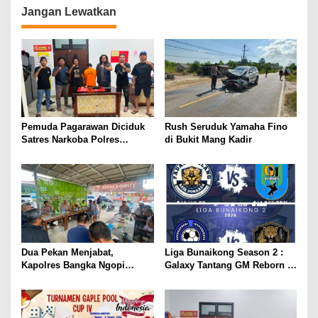
Jangan Lewatkan
Pemuda Pagarawan Diciduk
Rush Seruduk Yamaha Fino
Satres Narkoba Polres
di Bukit Mang Kadir
Bangka
Dua Pekan Menjabat,
Liga Bunaikong Season 2 :
Kapolres Bangka Ngopi
Galaxy Tantang GM Reborn di
Bareng Wartawan
Final