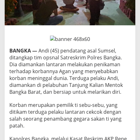
S
a
k
a
n
,
A
n
d
BANGKA —
Andi (45) pendatang asal Sumsel,
i
ditangkap tim opsnal Satreskrim Polres Bangka.
T
Dia diamankan lantaran melakukan penikaman
i
k
terhadap korbannya Agan yang menyebabkan
a
korban meninggal dunia. Terduga pelaku Andi,
m
diamankan di pelabuhan Tanjung Kalian Mentok
A
Bangka Barat, dan bersiap untuk melarikan diri.
g
a
n
Korban merupakan pemilik ti sebu-sebu, yang
D
ditikam terduga pelaku lantaran cekcok dengan
a
salah seorang penambang gegara sakan ti yang
r
patah.
i
B
e
Kapolres Bangka, melalui Kasat Reskrim AKP Rene