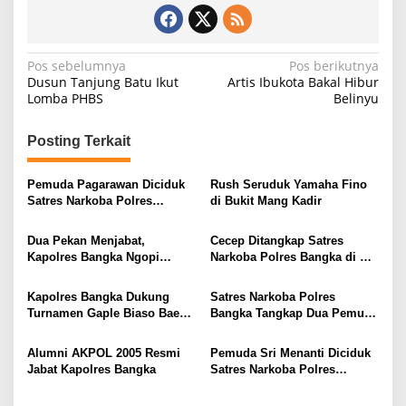
N
Pos sebelumnya
Pos berikutnya
Dusun Tanjung Batu Ikut
Artis Ibukota Bakal Hibur
a
Lomba PHBS
Belinyu
v
i
Posting Terkait
g
Pemuda Pagarawan Diciduk
Rush Seruduk Yamaha Fino
a
Satres Narkoba Polres
di Bukit Mang Kadir
s
Bangka
Dua Pekan Menjabat,
Cecep Ditangkap Satres
i
Kapolres Bangka Ngopi
Narkoba Polres Bangka di KD
p
Bareng Wartawan
Lumut Belinyu
o
Kapolres Bangka Dukung
Satres Narkoba Polres
Turnamen Gaple Biaso Bae
Bangka Tangkap Dua Pemuda
s
Cup 2026
di Belinyu, AKBP Indra Feri
Delimunthe : Merusak Masa
Alumni AKPOL 2005 Resmi
Pemuda Sri Menanti Diciduk
Depan
Jabat Kapolres Bangka
Satres Narkoba Polres
Bangka di Dekat Pabrik Es