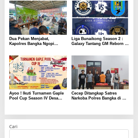
Dua Pekan Menjabat,
Liga Bunaikong Season 2 :
Kapolres Bangka Ngopi
Galaxy Tantang GM Reborn di
Bareng Wartawan
Final
Ayoo ! Ikuti Turnamen Gaple
Cecep Ditangkap Satres
Pool Cup Season IV Desa
Narkoba Polres Bangka di KD
Gunung Muda
Lumut Belinyu
Cari