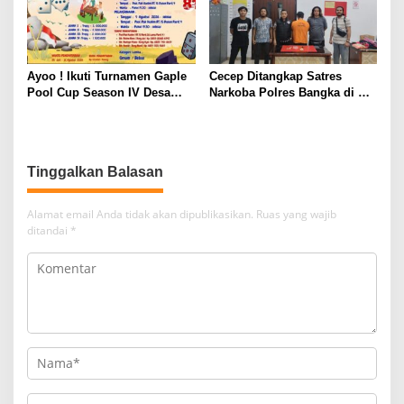
Ayoo ! Ikuti Turnamen Gaple
Cecep Ditangkap Satres
Pool Cup Season IV Desa
Narkoba Polres Bangka di KD
Gunung Muda
Lumut Belinyu
Tinggalkan Balasan
Alamat email Anda tidak akan dipublikasikan.
Ruas yang wajib
ditandai
*