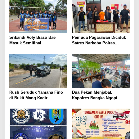
Srikandi Voly Biaso Bae
Pemuda Pagarawan Diciduk
Masuk Semifinal
Satres Narkoba Polres
Bangka
Rush Seruduk Yamaha Fino
Dua Pekan Menjabat,
di Bukit Mang Kadir
Kapolres Bangka Ngopi
Bareng Wartawan