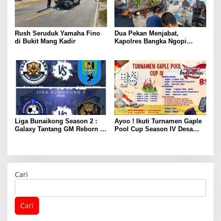
Rush Seruduk Yamaha Fino
Dua Pekan Menjabat,
di Bukit Mang Kadir
Kapolres Bangka Ngopi
Bareng Wartawan
Liga Bunaikong Season 2 :
Ayoo ! Ikuti Turnamen Gaple
Galaxy Tantang GM Reborn di
Pool Cup Season IV Desa
Final
Gunung Muda
Cari
Cari