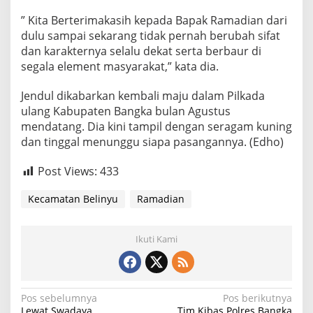
” Kita Berterimakasih kepada Bapak Ramadian dari
dulu sampai sekarang tidak pernah berubah sifat
dan karakternya selalu dekat serta berbaur di
segala element masyarakat,” kata dia.
Jendul dikabarkan kembali maju dalam Pilkada
ulang Kabupaten Bangka bulan Agustus
mendatang. Dia kini tampil dengan seragam kuning
dan tinggal menunggu siapa pasangannya. (Edho)
Post Views:
433
Kecamatan Belinyu
Ramadian
Ikuti Kami
N
Pos sebelumnya
Pos berikutnya
Lewat Swadaya
Tim Kibas Polres Bangka