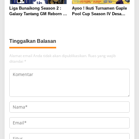
Liga Bunaikong Season 2 :
Ayoo ! Ikuti Turnamen Gaple
Galaxy Tantang GM Reborn di
Pool Cup Season IV Desa
Final
Gunung Muda
Tinggalkan Balasan
Alamat email Anda tidak akan dipublikasikan.
Ruas yang wajib
ditandai
*