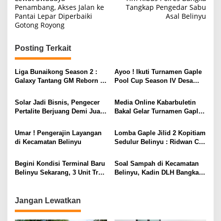
a
Penambang, Akses Jalan ke
Tangkap Pengedar Sabu
Pantai Lepar Diperbaiki
Asal Belinyu
v
Gotong Royong
i
g
Posting Terkait
a
s
Liga Bunaikong Season 2 :
Ayoo ! Ikuti Turnamen Gaple
Galaxy Tantang GM Reborn di
Pool Cup Season IV Desa
i
Final
Gunung Muda
p
Solar Jadi Bisnis, Pengecer
Media Online Kabarbuletin
Pertalite Berjuang Demi Jual
Bakal Gelar Turnamen Gaple
o
Eceran. Yang Salah Siapa?
Biaso Bae Cup, Ada Bonus
s
BBM Jadi Picu Antrean
Sampai Peringkat 8 Besar
Umar ! Pengerajin Layangan
Lomba Gaple Jilid 2 Kopitiam
Panjang
Lho !
di Kecamatan Belinyu
Sedulur Belinyu : Ridwan Cs
Juara
​Begini Kondisi Terminal Baru
Soal Sampah di Kecamatan
Belinyu Sekarang, 3 Unit Truk
Belinyu, Kadin DLH Bangka :
Sampah Dikerahkan
Kami Rapat Dulu
Jangan Lewatkan