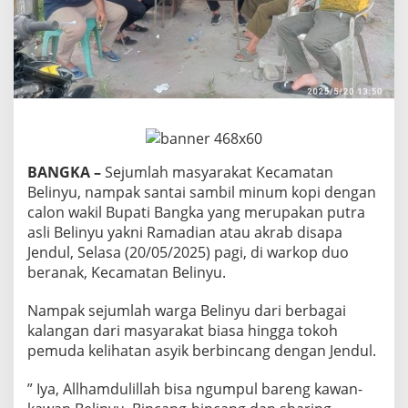
a
r
e
n
g
R
a
m
a
d
BANGKA –
Sejumlah masyarakat Kecamatan
i
a
Belinyu, nampak santai sambil minum kopi dengan
n
calon wakil Bupati Bangka yang merupakan putra
J
asli Belinyu yakni Ramadian atau akrab disapa
e
Jendul, Selasa (20/05/2025) pagi, di warkop duo
n
d
beranak, Kecamatan Belinyu.
u
l
Nampak sejumlah warga Belinyu dari berbagai
kalangan dari masyarakat biasa hingga tokoh
pemuda kelihatan asyik berbincang dengan Jendul.
” Iya, Allhamdulillah bisa ngumpul bareng kawan-