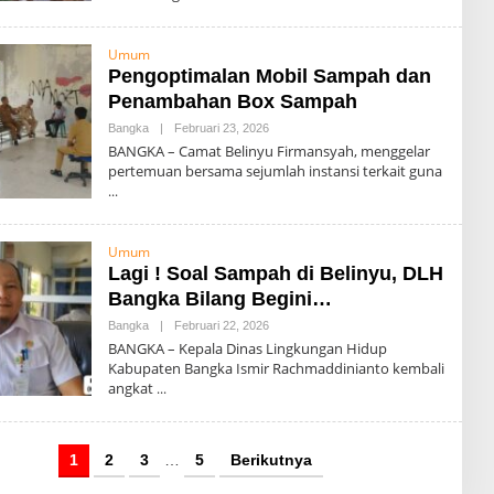
D
M
I
Umum
N
Pengoptimalan Mobil Sampah dan
Penambahan Box Sampah
Bangka
|
Februari 23, 2026
O
L
BANGKA – Camat Belinyu Firmansyah, menggelar
E
pertemuan bersama sejumlah instansi terkait guna
H
A
D
M
I
Umum
N
Lagi ! Soal Sampah di Belinyu, DLH
Bangka Bilang Begini…
Bangka
|
Februari 22, 2026
O
L
BANGKA – Kepala Dinas Lingkungan Hidup
E
Kabupaten Bangka Ismir Rachmaddinianto kembali
H
angkat
A
D
M
I
N
1
2
3
…
5
Berikutnya