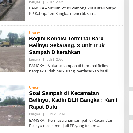
Bangka
|
Juli 8, 2026
O
L
BANGKA – Satuan Polisi Pamong Praja atau Satpol
E
PP Kabupaten Bangka, menertibkan
H
A
D
M
I
Umum
N
​Begini Kondisi Terminal Baru
Belinyu Sekarang, 3 Unit Truk
Sampah Dikerahkan
Bangka
|
Juli 1, 2026
O
L
BANGKA – Volume sampah di terminal Belinyu
E
nampak sudah berkurang, berdasarkan hasil
H
A
D
M
Umum
I
Soal Sampah di Kecamatan
N
Belinyu, Kadin DLH Bangka : Kami
Rapat Dulu
Bangka
|
Juni 29, 2026
O
L
BANGKA – Permasalahan sampah di Kecamatan
E
Belinyu masih menjadi PR yang belum
H
A