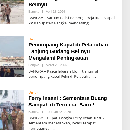
Belinyu
Bangka
|
April 18, 2026
O
L
BANGKA – Satuan Polisi Pamong Praja atau Satpol
E
PP Kabupaten Bangka, mendatangi
H
A
D
M
Umum
I
Penumpang Kapal di Pelabuhan
N
Tanjung Gudang Belinyu
Mengalami Peningkatan
Bangka
|
Maret 26, 2026
O
L
BANGKA – Pasca lebaran Idul Fitri, jumlah
E
penumpang kapal Pelni di Pelabuhan
H
A
D
M
Umum
I
Ferry Insani : Sementara Buang
N
Sampah di Terminal Baru !
Bangka
|
Februari 23, 2026
O
L
BANGKA – Bupati Bangka Ferry Insani untuk
E
sementara menetapkan, lokasi Tempat
H
Pembuangan
A