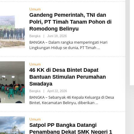
D
M
Umum
I
Gandeng Pemerintah, TNI dan
N
Polri, PT Timah Tanam Pohon di
Romodong Belinyu
Bangka
|
Juni 18, 2026
O
L
BANGKA – Dalam rangka memperingati Hari
E
Lingkungan Hidup se dunia, PT Timah
H
A
D
M
Umum
I
46 KK di Desa Bintet Dapat
N
Bantuan Stimulan Perumahan
Swadaya
Bangka
|
April 22, 2026
O
L
BANGKA – Sebanyak 46 Kepala Keluarga di Desa
E
Bintet, Kecamatan Belinyu, diberikan
H
A
D
M
Umum
I
Satpol PP Bangka Datangi
N
Penambang Dekat SMK Negeri 1