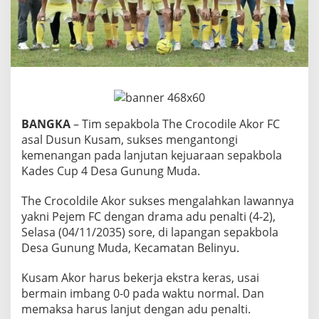
M
e
n
a
n
g
P
e
n
a
BANGKA
– Tim sepakbola The Crocodile Akor FC
l
asal Dusun Kusam, sukses mengantongi
t
kemenangan pada lanjutan kejuaraan sepakbola
i
Kades Cup 4 Desa Gunung Muda.
,
M
u
The Crocoldile Akor sukses mengalahkan lawannya
s
yakni Pejem FC dengan drama adu penalti (4-2),
m
Selasa (04/11/2035) sore, di lapangan sepakbola
e
Desa Gunung Muda, Kecamatan Belinyu.
d
i
a
Kusam Akor harus bekerja ekstra keras, usai
A
bermain imbang 0-0 pada waktu normal. Dan
t
memaksa harus lanjut dengan adu penalti.
u