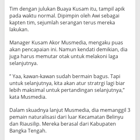
r
Tim dengan julukan Buaya Kusam itu, tampil apik
S
t
pada waktu normal. Dipimpin oleh Awi sebagai
r
kapten tim, sejumlah serangan terus mereka
a
lakukan.
t
e
Manager Kusam Akor Musmedia, mengaku puas
g
i
akan pencapaian ini. Namun kendati demikian, dia
L
juga harus memutar otak untuk melakoni laga
a
selanjutnya.
g
i
” Yaa, kawan-kawan sudah bermain bagus. Tapi
untuk selanjutnya, kita akan atur stratrgi lagi biar
lebih maksimal untuk pertandingan selanjutnya,”
kata Musmedia.
Dalam skuadnya lanjut Musmedia, dia memanggil 3
pemain naturalisasi dari luar Kecamatan Belinyu
dan Riausilip. Mereka berasal dari Kabupaten
Bangka Tengah.