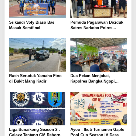
Srikandi Voly Biaso Bae
Pemuda Pagarawan Diciduk
Masuk Semifinal
Satres Narkoba Polres
Bangka
Rush Seruduk Yamaha Fino
Dua Pekan Menjabat,
di Bukit Mang Kadir
Kapolres Bangka Ngopi
Bareng Wartawan
Liga Bunaikong Season 2 :
Ayoo ! Ikuti Turnamen Gaple
Galaxy Tantang GM Reborn di
Pool Cup Season IV Desa