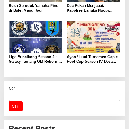
Rush Seruduk Yamaha Fino
Dua Pekan Menjabat,
di Bukit Mang Kadir
Kapolres Bangka Ngopi
Bareng Wartawan
Liga Bunaikong Season 2 :
Ayoo ! Ikuti Turnamen Gaple
Galaxy Tantang GM Reborn di
Pool Cup Season IV Desa
Final
Gunung Muda
Cari
Cari
Recent Posts