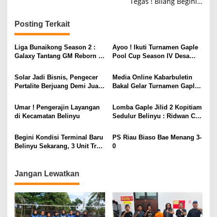
Tegas ! Bilang Begini…
v
i
Posting Terkait
g
a
Liga Bunaikong Season 2 :
Ayoo ! Ikuti Turnamen Gaple
s
Galaxy Tantang GM Reborn di
Pool Cup Season IV Desa
Final
Gunung Muda
i
Solar Jadi Bisnis, Pengecer
Media Online Kabarbuletin
p
Pertalite Berjuang Demi Jual
Bakal Gelar Turnamen Gaple
Eceran. Yang Salah Siapa?
Biaso Bae Cup, Ada Bonus
o
BBM Jadi Picu Antrean
Sampai Peringkat 8 Besar
Umar ! Pengerajin Layangan
Lomba Gaple Jilid 2 Kopitiam
s
Panjang
Lho !
di Kecamatan Belinyu
Sedulur Belinyu : Ridwan Cs
Juara
​Begini Kondisi Terminal Baru
PS Riau Biaso Bae Menang 3-
Belinyu Sekarang, 3 Unit Truk
0
Sampah Dikerahkan
Jangan Lewatkan