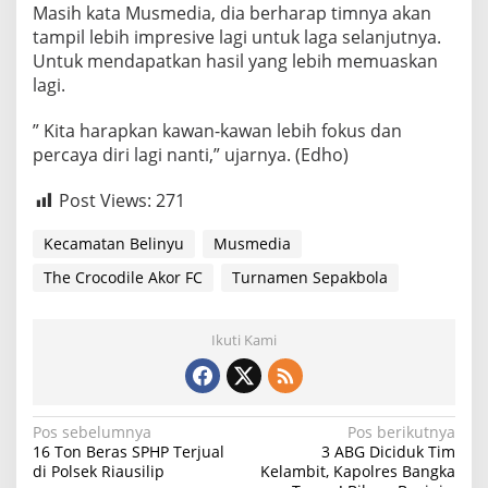
Masih kata Musmedia, dia berharap timnya akan
tampil lebih impresive lagi untuk laga selanjutnya.
Untuk mendapatkan hasil yang lebih memuaskan
lagi.
” Kita harapkan kawan-kawan lebih fokus dan
percaya diri lagi nanti,” ujarnya. (Edho)
Post Views:
271
Kecamatan Belinyu
Musmedia
The Crocodile Akor FC
Turnamen Sepakbola
Ikuti Kami
N
Pos sebelumnya
Pos berikutnya
16 Ton Beras SPHP Terjual
3 ABG Diciduk Tim
a
di Polsek Riausilip
Kelambit, Kapolres Bangka