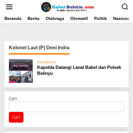
L
e
w
a
Beranda
Berita
Olahraga
Otomatif
Politik
Nasional
t
i
k
e
k
Kolonel Laut (P) Deni Indra
o
n
t
Kamtibmas
e
Kapolda Datangi Lanal Babel dan Polsek
n
Belinyu
Cari
Cari