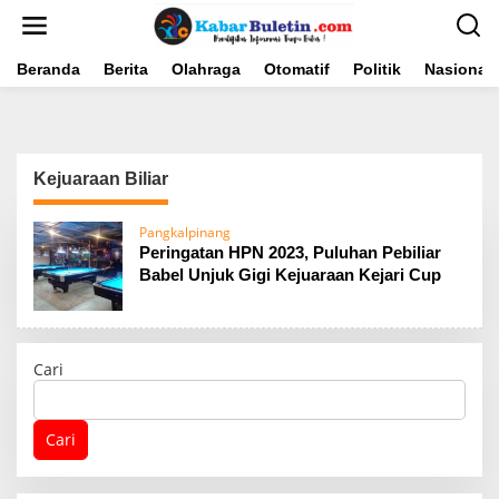
L
e
w
a
Beranda
Berita
Olahraga
Otomatif
Politik
Nasional
t
i
k
e
k
Kejuaraan Biliar
o
n
t
Pangkalpinang
e
Peringatan HPN 2023, Puluhan Pebiliar
n
Babel Unjuk Gigi Kejuaraan Kejari Cup
Cari
Cari