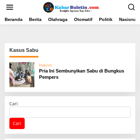
L
e
w
a
Beranda
Berita
Olahraga
Otomatif
Politik
Nasional
t
i
k
e
k
Kasus Sabu
o
n
t
Hukrim
e
Pria Ini Sembunyikan Sabu di Bungkus
n
Pempers
Cari
Cari