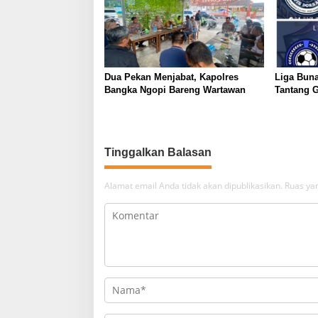
Dua Pekan Menjabat, Kapolres
Liga Buna
Bangka Ngopi Bareng Wartawan
Tantang G
Tinggalkan Balasan
Alamat email Anda tidak akan dipublikasikan.
Ruas yan