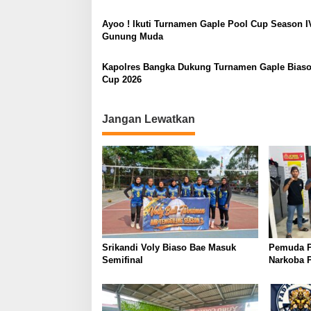
p
o
Ayoo ! Ikuti Turnamen Gaple Pool Cup Season I
Gunung Muda
s
Kapolres Bangka Dukung Turnamen Gaple Biaso
Cup 2026
Jangan Lewatkan
Srikandi Voly Biaso Bae Masuk
Pemuda P
Semifinal
Narkoba 