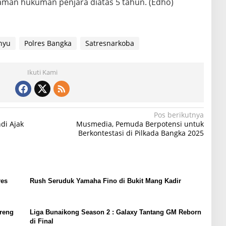
aman hukuman penjara diatas 5 tahun. (Edho)
nyu
Polres Bangka
Satresnarkoba
Ikuti Kami
Pos berikutnya
ndi Ajak
Musmedia, Pemuda Berpotensi untuk
Berkontestasi di Pilkada Bangka 2025
res
Rush Seruduk Yamaha Fino di Bukit Mang Kadir
reng
Liga Bunaikong Season 2 : Galaxy Tantang GM Reborn
di Final