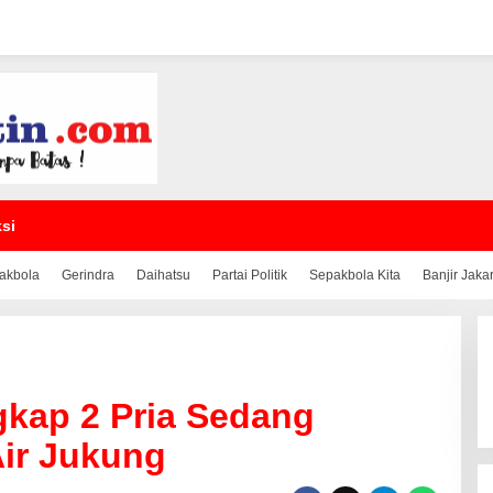
si
akbola
Gerindra
Daihatsu
Partai Politik
Sepakbola Kita
Banjir Jaka
gkap 2 Pria Sedang
Air Jukung