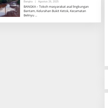
Bangka
|
Agustus 26, 2025
O
L
BANGKA – Tokoh masyarakat asal lingkungan
E
Bantam, Kelurahan Bukit Ketok, Kecamatan
H
Belinyu
A
D
M
I
N