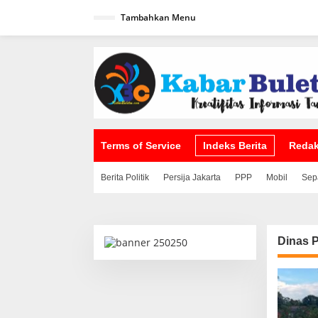
L
Tambahkan Menu
e
w
a
t
i
k
e
k
o
n
t
Terms of Service
Indeks Berita
Redak
e
n
Berita Politik
Persija Jakarta
PPP
Mobil
Sep
Dinas 