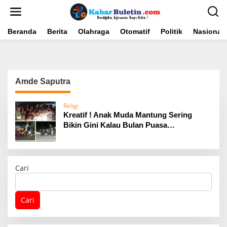
L
e
w
a
Beranda
Berita
Olahraga
Otomatif
Politik
Nasional
t
i
k
e
k
Amde Saputra
o
n
t
Religi
e
Kreatif ! Anak Muda Mantung Sering
n
Bikin Gini Kalau Bulan Puasa…
Cari
Cari